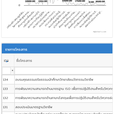
19400.00
19400.00
17600.00
17600.00
12000.00
12000.00
13324.00
13324.00
8600.00
8600.00
0.00
0.00
0
เสริมสร้างแรงจูงใจใน…
วิพากษ์หลักสูตรคณะ…
ศึกษาดูงานเพื่อเตรีย…
เสริมสร้างความเข้าใ…
อบรมการเรียนรู้สู่วิศ…
ตรวจประเมินคุณภาพ…
อบรมสัมมนาทบทว…
ประกวดสิ่งประดิษฐ์…
อบรมเชิงปฏิบัติการส…
นำนักศึกษาแข่งขันโค…
พัฒนานักศึกษาก่อน…
ศึกษาดูงานระบบคว…
ส่งเสริมศักยภาพนักศ…
การสัมมนาเพื่อพัฒน…
อบรมเชิงปฏิบัติการจั…
สอบประเมินมาตรฐา…
Highcharts.com
End of interactive chart.
รายการโครงการ
ID
ชื่อโครงการ
×
134
อบรมคุณธรรมจริยธรรมนักศึกษาวิทยาลัยนวัตกรรมวิชาชีพ
133
การพัฒนาความสามารถด้านมาตรฐาน ISO เพื่อการปฏิบัติงานสำหรับวิศวกร
132
การพัฒนาความสามารถด้านภาษาอังกฤษเพื่อการปฏิบัติงานสำหรับวิศวกรซ่อ
131
สอบประเมินมาตรฐานวิชาชีพ