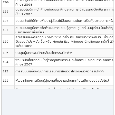
อบรมปฐมนิเทศนักศึกษาก่อนออกฝึกประสบการณ์สมรรถนะวิชาชีพ ภาคการศึ
130
ศึกษา 2568
อบรมปฐมนิเทศนักศึกษาก่อนออกฝึกประสบการณ์สมรรถนะวิชาชีพ ภาคการศึ
129
ศึกษา 2567
128
อบรมเชิงปฏิบัติการพัฒนาผู้เรียนให้มีสมรรถนะในการเป็นผู้ประกอบการหรื
อบรมเชิงปฏิบัติการจัดทำแผนการเรียนรู้สู่การปฏิบัติที่เน้นผู้เรียนเป็นสำคั
127
บริหารจัดการชั้นเรียน
ส่งเสริมและพัฒนาทักษะทางวิชาชีพนักศึกษาโปรแกรมวิชาช่างยนต์ : นำนักศึก
126
ขันฮอนด้าประหยัดเชื้อเพลิง Honda Eco Mileage Challenge ครั้งที่ 2
ระดับประเทศ
125
ประชุมผู้ปกครองวิทยาลัยนวัตกรรมวิชาชีพ
พัฒนานักศึกษาก่อนเข้าสู่ภาคอุตสาหกรรมและในสถานประกอบการ ภาคการศึก
124
ศึกษา 2567
123
การสัมมนาเพื่อพัฒนาการเรียนการสอนวิชาโครงงานวิศวกรรมไฟฟ้า
122
พัฒนาทักษะการเรียนรู้สู่ความเชี่ยวชาญด้านเทคโนโลยียานยนต์สมัยใหม่
121
ศึกษาดูงานกระบวนการผลิต ขึ้นรูปและปรับปรุงสมบัติของวัสดุในงานอุตส
120
ค่ายวิศวกรรมวัสดุรุ่นเยาว์ ครั้งที่ 1 (1st Young Materials Engineer
119
ส่งเสริมศักยภาพนักศึกษาในการเรียนรู้ระบบการผลิตจากสถานประกอบการ